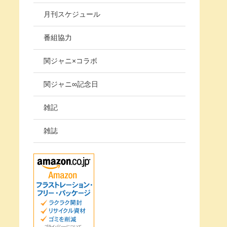
月刊スケジュール
番組協力
関ジャニ×コラボ
関ジャニ∞記念日
雑記
雑誌