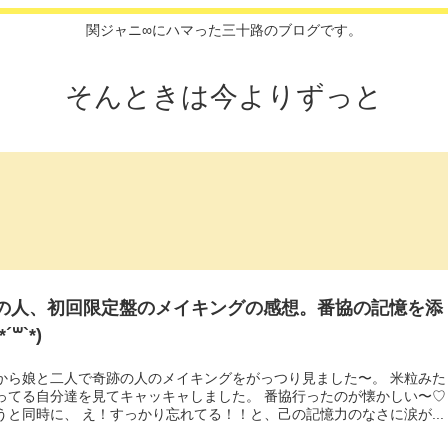
関ジャニ∞にハマった三十路のブログです。
そんときは今よりずっと
の人、初回限定盤のメイキングの感想。番協の記憶を添
´꒳`*)
から娘と二人で奇跡の人のメイキングをがっつり見ました〜。 米粒みた
ってる自分達を見てキャッキャしました。 番協行ったのが懐かしい〜♡
うと同時に、 え！すっかり忘れてる！！と、己の記憶力のなさに涙が...