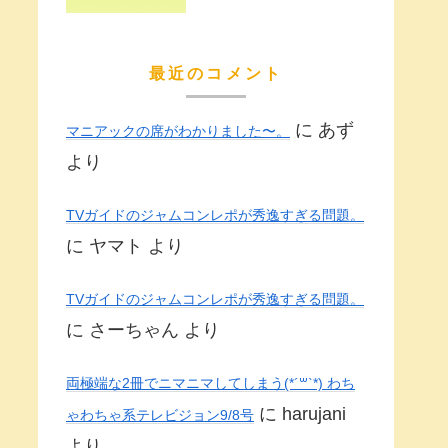
最近のコメント
に
あず
マニアックの席がわかりました〜。
より
TVガイドのジャムコンレポが秀逸すぎる問題。
に
ヤマト
より
TVガイドのジャムコンレポが秀逸すぎる問題。
に
さーちゃん
より
両極端な2冊でニマニマしてしまう(*´꒳`*) わち
に
harujani
ゃわちゃ系テレビジョン9/8号
より