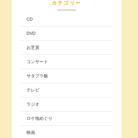
カテゴリー
CD
DVD
お芝居
コンサート
サタプラ飯
テレビ
ラジオ
ロケ地めぐり
映画