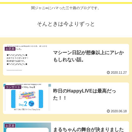
関ジャニ∞にハマった三十路のブログです。
そんときは今よりずっと
お芝居
マシーン日記が想像以上にアレか
もしれない話。
2020.11.27
コンサート
昨日のHappyLIVEは最高だっ
た！！
2020.06.18
お芝居
まるちゃんの舞台が決まりました