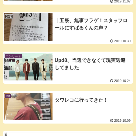
2019.11.07
DVD
十五祭、無事フラゲ！スタッフロ
ールにすばるくんの声？
2019.10.30
コンサート
Upd8、当選できなくて現実逃避
してました
2019.10.24
CD
タワレコに行ってきた！
2019.10.09
DVD