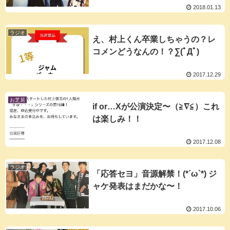
2018.01.13
ラジオ
え、村上くん卒業しちゃうの？レ
コメンどうなんの！？∑(ﾟДﾟ)
2017.12.29
お芝居
if or…Xが公演決定〜（≧∇≦）これ
は楽しみ！！
2017.12.08
ラジオ
「応答セヨ」音源解禁！(*´ω`*) ジ
ャケ発表はまだかな〜！
2017.10.06