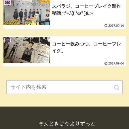
CD
スバラジ、コーヒーブレイク製作
秘話･:*+.\(( °ω° ))/.:+
2017.09.14
CD
コーヒー飲みつつ、コーヒーブレ
イク。
2017.09.04
そんときは今よりずっと