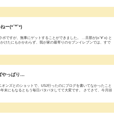
(*´꒳`*)
ボですが、無事にゲットすることができました。 …旦那が(о´∀`о) と
に出かけたにもかかわらず、我が家の最寄りのセブンイレブンでは、すで
ばやっぱり…
ニオンズとのショットで、USJ行ったのにブログを書いてなかったこと
 なんか年末にもなるともう毎日バタバタしてて大変です。 さてさて、今月頭