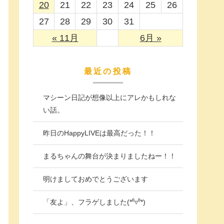
20
21
22
23
24
25
26
27
28
29
30
31
« 11月
6月 »
最近の投稿
マシーン日記が想像以上にアレかもしれな
い話。
昨日のHappyLIVEは最高だった！！
まるちゃんの舞台が決まりましたねー！！
明けましておめでとうございます
「友よ」、フラゲしました(*⁰▿⁰*)