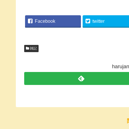
Facebook
twitter
雑記
haru