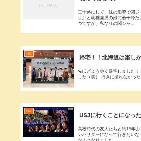
三十路にして、妹の影響で関ジ
旦那と幼稚園児の娘に若干冷た
つですが、私なりの関ジャ...
雑記
帰宅！！北海道は楽し
先ほどようやく帰宅しました！！ 
した（笑） 行きに撮れなかった
雑記
USJに行くことになったーー
高校時代の友人たちと約15年ぶ
ンバサダーになって行きたいな
か！となりました。 ...