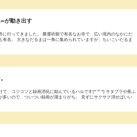
∞が動き出す
寺に行ってきました。 勝運祈願で有名なお寺で、広い境内のなかにだ
も有名。 大きなだるまは一角に集められていますが、ちいこいだるま
ン。
て、コツコツと録画消化に励んでいるハルです(*´꒳`*) サタプラや夜ふ
が多いので、ついつい録画が溜まりがち。 見ずにサクサク消せばいい