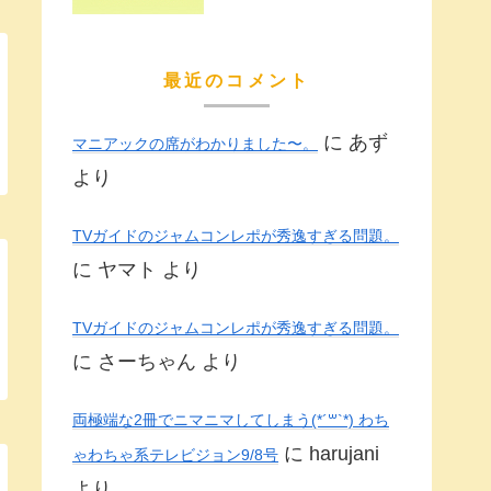
最近のコメント
に
あず
マニアックの席がわかりました〜。
より
TVガイドのジャムコンレポが秀逸すぎる問題。
に
ヤマト
より
TVガイドのジャムコンレポが秀逸すぎる問題。
に
さーちゃん
より
両極端な2冊でニマニマしてしまう(*´꒳`*) わち
に
harujani
ゃわちゃ系テレビジョン9/8号
より