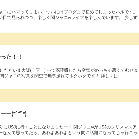
ャニにハマってしまい、ついにはブログまで初めてしまったハルです。
い目で見られつつ、楽しく関ジャニ∞ライフを楽しんでいます。 少しず
かった！！
ただいま大阪( ´ ▽ ` ) って深呼吸したら空気がめっちゃ悪くてむせま
関ジャニの写真を関空で無事撮れてホクホクです！ 詳しくは...
(*´꒳`*)
りにUSJに行くことになりましたー！ 関ジャニ∞がUSJのクリスマスア
〜なんて思ってたら、あれよあれよという間に話題になってじゃ行こっ