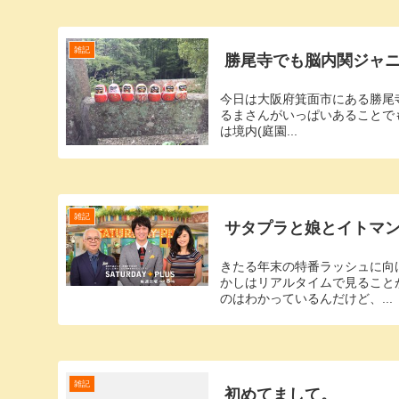
雑記
勝尾寺でも脳内関ジャニ
今日は大阪府箕面市にある勝尾
るまさんがいっぱいあることで
は境内(庭園...
雑記
サタプラと娘とイトマ
きたる年末の特番ラッシュに向け
かしはリアルタイムで見ること
のはわかっているんだけど、...
雑記
初めてまして。