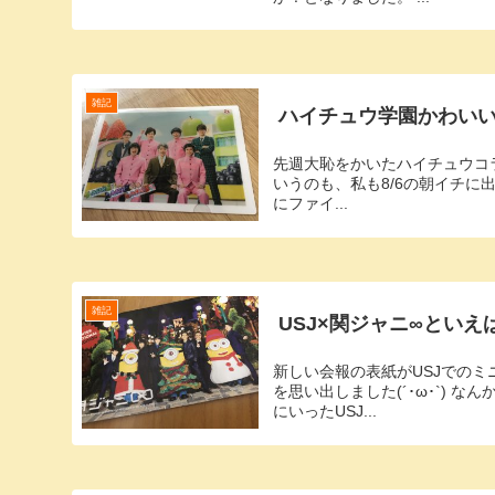
雑記
ハイチュウ学園かわいいねー
先週大恥をかいたハイチュウコラ
いうのも、私も8/6の朝イチ
にファイ...
雑記
USJ×関ジャニ∞といえ
新しい会報の表紙がUSJでのミ
を思い出しました(´･ω･`)
にいったUSJ...