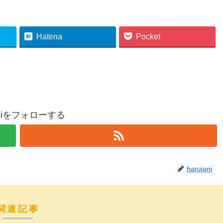
Hatena
Pocket
janiをフォローする
harujani
関連記事