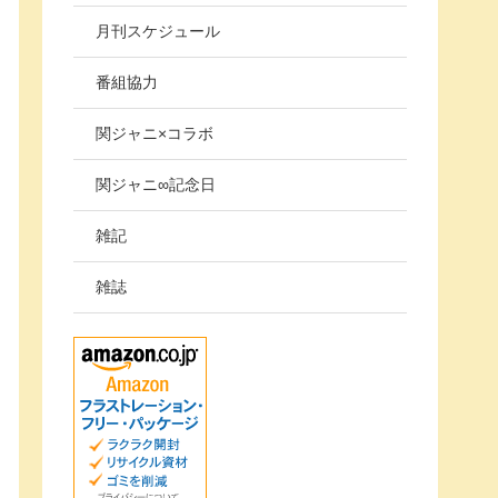
月刊スケジュール
番組協力
関ジャニ×コラボ
関ジャニ∞記念日
雑記
雑誌