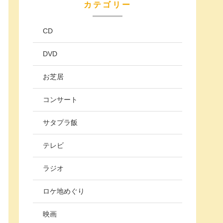
カテゴリー
CD
DVD
お芝居
コンサート
サタプラ飯
テレビ
ラジオ
ロケ地めぐり
映画