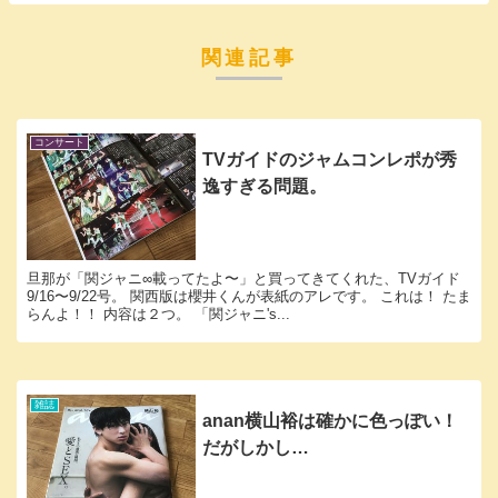
関連記事
コンサート
TVガイドのジャムコンレポが秀
逸すぎる問題。
旦那が「関ジャニ∞載ってたよ〜」と買ってきてくれた、TVガイド
9/16〜9/22号。 関西版は櫻井くんが表紙のアレです。 これは！ たま
らんよ！！ 内容は２つ。 「関ジャニ's...
雑誌
anan横山裕は確かに色っぽい！
だがしかし…