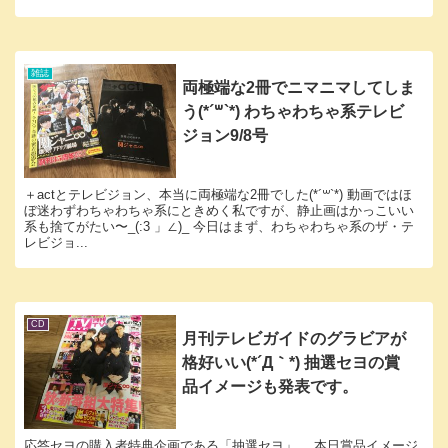
雑誌
両極端な2冊でニマニマしてしま
う(*´꒳`*) わちゃわちゃ系テレビ
ジョン9/8号
＋actとテレビジョン、本当に両極端な2冊でした(*´꒳`*) 動画ではほ
ぼ迷わずわちゃわちゃ系にときめく私ですが、静止画はかっこいい
系も捨てがたい〜_(:3 」∠)_ 今日はまず、わちゃわちゃ系のザ・テ
レビジョ...
CD
月刊テレビガイドのグラビアが
格好いい(*´Д｀*) 抽選セヨの賞
品イメージも発表です。
応答セヨの購入者特典企画である「抽選セヨ」。 本日賞品イメージ