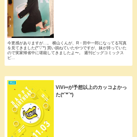
今更感がありますが…。 横山くんが、R・田中一郎になってる写真
を見てきました(*'▽'*) 買い損ねていたやつですが、妹が持っていた
ので実家帰省中に堪能してきましたよ〜。 週刊ビッグコミックス
ピ...
雑誌
ViVi∞が予想以上のカッコよかっ
た(*´꒳`*)