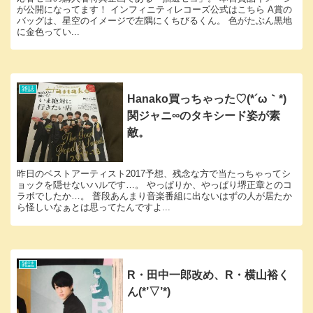
が公開になってます！ インフィニティレコーズ公式はこちら A賞の
バッグは、星空のイメージで左隅にくちびるくん。 色がたぶん黒地
に金色ってい...
雑誌
Hanako買っちゃった♡(*´ω｀*)
関ジャニ∞のタキシード姿が素
敵。
昨日のベストアーティスト2017予想、残念な方で当たっちゃってシ
ョックを隠せないハルです…。 やっぱりか、やっぱり堺正章とのコ
ラボでしたか…。 普段あんまり音楽番組に出ないはずの人が居たか
ら怪しいなぁとは思ってたんですよ...
雑誌
R・田中一郎改め、R・横山裕く
ん(*’▽’*)