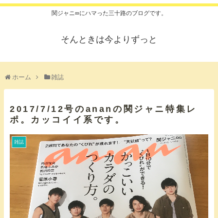
関ジャニ∞にハマった三十路のブログです。
そんときは今よりずっと
ホーム
雑誌
2017/7/12号のananの関ジャニ特集レ
ポ。カッコイイ系です。
雑誌