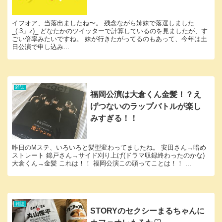
イフオア、当落出ましたね〜。 残念ながら姉妹で落選しました
_(:3」z)_ どなたかのツイッターで計算しているのを見ましたが、す
ごい倍率みたいですね。 妹が行きたがってるのもあって、今年は土
日公演で申し込み...
雑誌
福岡公演は大倉くん金髪！？え
げつないのラップバトルが楽し
みすぎる！！
昨日のMステ、いろいろと髪型変わってましたね。 安田さん→暗め
ストレート 錦戸さん→サイド刈り上げ(ドラマ収録終わったのかな)
大倉くん→金髪 これは！！ 福岡公演この頭ってことは！！ ...
雑誌
STORYのセクシーまるちゃんに