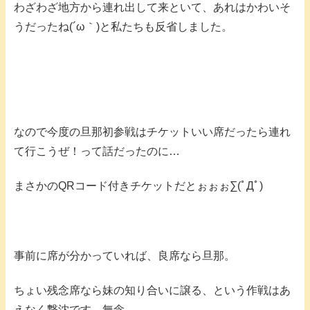
わざわざ地方から連れ出して来といて、あれはかわいそ
うだったね(´ω｀)と私たちも反省しました。
なので今度の旦那初参戦はチケットいい席だったら連れ
て行こうぜ！って話だったのに…
まさかのQRコード付きチケットだとぉぉぉ∑(ﾟДﾟ)
事前に席が分かっていれば、良席なら旦那。
ちょい残念席なら妹の知り合いに譲る、という作戦はあ
えなく撃沈です。無念。