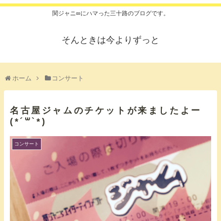
関ジャニ∞にハマった三十路のブログです。
そんときは今よりずっと
ホーム
コンサート
名古屋ジャムのチケットが来ましたよー
(*´꒳`*)
コンサート