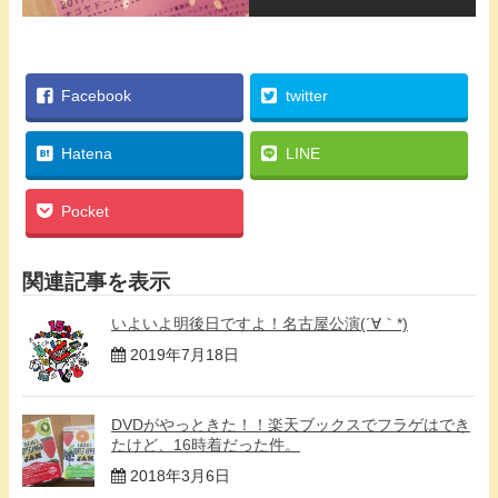
Facebook
twitter
Hatena
LINE
Pocket
関連記事を表示
いよいよ明後日ですよ！名古屋公演(´∀｀*)
2019年7月18日
DVDがやっときた！！楽天ブックスでフラゲはでき
たけど、16時着だった件。
2018年3月6日