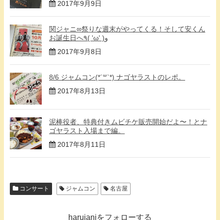
2017年9月9日
関ジャニ∞祭りな週末がやってくる！そして安くん
お誕生日へ٩( 'ω' )و
2017年9月8日
8/6 ジャムコン(*´꒳`*) ナゴヤラストのレポ。
2017年8月13日
泥棒役者、特典付きムビチケ販売開始だよ〜！とナ
ゴヤラスト入場まで編。
2017年8月11日
コンサート
ジャムコン
名古屋
harujaniをフォローする