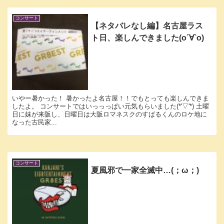
コンサート
【ネタバレなし編】名古屋ラス
ト日、楽しんできました(о´∀`о)
いやー暑かった！ 暑かったよ名古屋！！でもとっても楽しんできま
したよ。 コンサートではいっっっぱい元気もらいました(*'▽'*) 土曜
日に妹が来阪し、日曜日は大阪ロマネスクのすばるくんのロケ地に
なった古民家...
コンサート
夏風邪で一家全滅中…(；ω；)