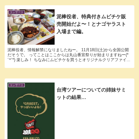
コンサート
泥棒役者、特典付きムビチケ販
売開始だよ〜！とナゴヤラスト
入場まで編。
泥棒役者、情報解禁になりましたねー。 11月18日(土)から全国公開
だそうで。 ってことはここからは丸山番宣祭りが始まりますねー(*
´꒳`*) 楽しみ！ ちなみにムビチケを買うとオリジナルクリアファイ...
コンサート
台湾ツアーについての姉妹サミ
ットの結果…