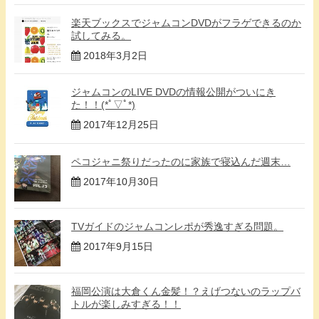
楽天ブックスでジャムコンDVDがフラゲできるのか
試してみる。
2018年3月2日
ジャムコンのLIVE DVDの情報公開がついにき
た！！(*ﾟ▽ﾟ*)
2017年12月25日
ペコジャニ祭りだったのに家族で寝込んだ週末…
2017年10月30日
TVガイドのジャムコンレポが秀逸すぎる問題。
2017年9月15日
福岡公演は大倉くん金髪！？えげつないのラップバ
トルが楽しみすぎる！！