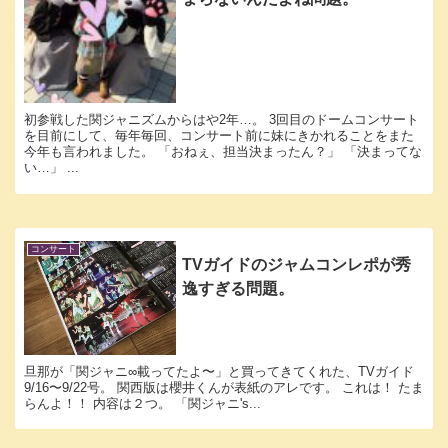
初参戦した関ジャニズムからはや2年…。 3回目のドームコンサート
を目前にして、毎年毎回、コンサート前に妹にきかれることをまた
今年も言われました。 「おねぇ、担当決まったん？」 「決まってな
い…」 ...
コンサート
TVガイドのジャムコンレポが秀
逸すぎる問題。
旦那が「関ジャニ∞載ってたよ〜」と買ってきてくれた、TVガイド
9/16〜9/22号。 関西版は櫻井くんが表紙のアレです。 これは！ たま
らんよ！！ 内容は２つ。 「関ジャニ's...