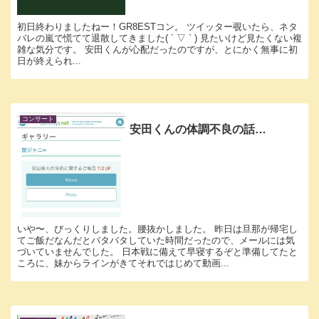
初日終わりましたねー！GR8ESTコン。 ツイッター覗いたら、ネタ
バレの嵐で慌てて退散してきました( ´ ▽ ` ) 見たいけど見たくない複
雑な気分です。 安田くんが心配だったのですが、とにかく無事に初
日が終えられ...
コンサート
安田くんの体調不良の話…
いや〜、びっくりしました。腰抜かしました。 昨日は旦那が帰宅し
てご飯だなんだとバタバタしていた時間だったので、メールには気
づいていませんでした。 日本戦に備えて早寝するぞと準備してたと
ころに、妹からラインがきてそれではじめて動画...