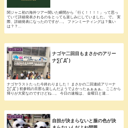
関ジャニ初の海外ツアー聞いた瞬間から「行く！！！！」って思っ
ていて詳細発表されるのをとっても楽しみにしていました。 で。 実
際、詳細発表になったのですが…。 ファンミーティングは？集い
は？？...
コンサート
ナゴヤ二回目もまさかのアリー
ナ∑(ﾟДﾟ)
ナゴヤラストたった今終わりました！ まさかの二回連続アリーナ
∑(ﾟДﾟ) 初参戦の旦那も楽しんだようでよかったぁぁぁぁ。 ここから
帰りが大変なのですけどね…。 今日の速報は、 金曜日と違...
コンサート
自担が決まらないと服の色が決
まらないんだよね問題。