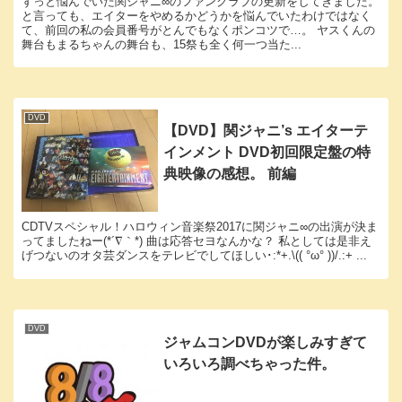
ずっと悩んでいた関ジャニ∞のファンクラブの更新をしてきました。
と言っても、エイターをやめるかどうかを悩んでいたわけではなく
て、前回の私の会員番号がとんでもなくポンコツで…。 ヤスくんの
舞台もまるちゃんの舞台も、15祭も全く何一つ当た...
DVD
【DVD】関ジャニ’s エイターテ
インメント DVD初回限定盤の特
典映像の感想。 前編
CDTVスペシャル！ハロウィン音楽祭2017に関ジャニ∞の出演が決ま
ってましたねー(*´∇｀*) 曲は応答セヨなんかな？ 私としては是非え
げつないのオタ芸ダンスをテレビでしてほしい･:*+.\(( °ω° ))/.:+ ...
DVD
ジャムコンDVDが楽しみすぎて
いろいろ調べちゃった件。