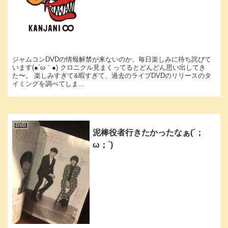
ジャムコンDVDの情報解禁が来ないのか、毎日楽しみに待ち詫びて
います(●´ω｀●) クロニクル見まくってるとどんどん思い出してき
た〜。 楽しみすぎて&暇すぎて、過去のライブDVDのリリースのタ
イミングを調べてしま...
DVD
泥棒役者行きたかったなぁ(´；
ω；`)