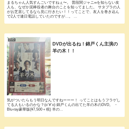
まるちゃん人気すんごいですねぇ〜。 普段関ジャニ∞を知らない友
人も、なぜか泥棒役者の舞台のことを知ってました。 サタプラの人
がお芝居してるなら見に行きたい！！ってことで、友人を巻き込ん
で2人で連日電話していたのですが…。 ...
DVD
DVDが出るね！錦戸くん主演の
羊の木！！
気がついたらもう明日なんですねーーー！ ってことはもうフラゲし
てる人もいるのかな？(о´∀`о) 錦戸くんの出てた羊の木のDVD。 ・
Blu-ray豪華版(¥7,500＋税) 羊の...