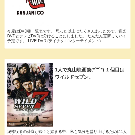
今度はDVD盤一覧表です。 思った以上にたくさんあったので、音楽
DVDとテレビDVDは分けることにしました。 だんだん更新していく
予定です。 LIVE DVD (テイチクエンターテイメント) ...
DVD
1人で丸山映画祭(*´꒳`*) １個目は
ワイルドセブン。
泥棒役者の番宣が続々と始まる中、私も気分を盛り上げるために1人