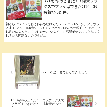
DVDがやっときた！！楽天ブッ
クスでフラゲはできたけど、16
時着だった件。
朝からソワソワそわそわ待ち続けてたジャムコンDVDが、夕方やっ
と来ました。 16時着。 スイミング出発のほんの一瞬前で、危うく入
れ違いになるところでした〜。 いなくても宅配ボックスに入れてく
れるから問題ないのですが...
if or…Ⅹ 当日券で行ってきました！
DVDがやっときた！！楽天ブックスで
フラゲはできたけど、16時着だった