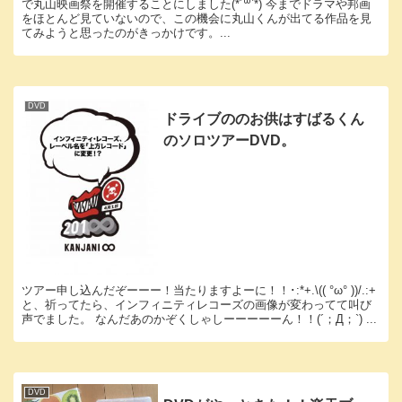
で丸山映画祭を開催することにしました(*´꒳`*) 今までドラマや邦画
をほとんど見ていないので、この機会に丸山くんが出てる作品を見
てみようと思ったのがきっかけです。...
DVD
ドライブののお供はすばるくん
のソロツアーDVD。
ツアー申し込んだぞーーー！当たりますよーに！！･:*+.\(( °ω° ))/.:+
と、祈ってたら、インフィニティレコーズの画像が変わってて叫び
声でました。 なんだあのかぞくしゃしーーーーーん！！(´；Д；`) ...
DVD