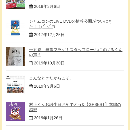
2018年3月6日
ジャムコンのLIVE DVDの情報公開がついにき
た！！(*ﾟ▽ﾟ*)
2017年12月25日
十五祭、無事フラゲ！スタッフロールにすばるくん
の声？
2019年10月30日
こんなときだからこそ。
2019年9月6日
村上くんお誕生日おめでとう&【GR8EST】本編の
感想
2019年1月26日