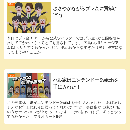
雑記
ささやかながらプレ金に貢献(*
´꒳`*)
本日はプレ金！ 昨日から公式ツイッターではプレ金∞が全国各地を
旅しててかわいくってとても癒されてます。 広島(大和ミュージア
ム)はわりとすぐわかったけど、他がわからなすぎた（笑） 夕方にな
ってようやくここか...
雑記
ハル家はニンテンドーSwitchを
手に入れた！
この三連休、娘がニンテンドーSwitchを手に入れました。 おばあち
ゃんがお年玉代わりに買ってくれたのですが、実は密かに娘より私
の方がテンションが上がっています。 それもそのはず、ずっとやっ
てみたかった「マリオカート8デ...