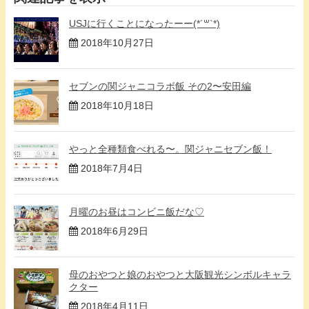
USJに行くことになったーー(*´꒳`*)
2018年10月27日
セブンの関ジャニコラボ飯 その2〜安田編
2018年10月18日
やっと全種類食べれる〜。関ジャニセブン飯！
2018年7月4日
月曜のお昼はコンビニ飯だな♡
2018年6月29日
母のおやつと娘のおやつと大阪観光シンボルキャラ
クター
2018年4月11日