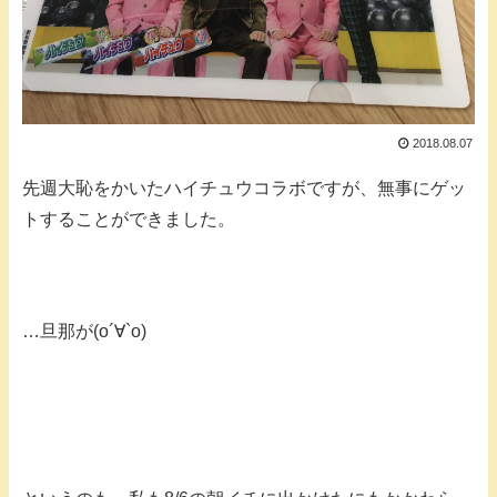
2018.08.07
先週大恥をかいたハイチュウコラボですが、無事にゲッ
トすることができました。
…旦那が(о´∀`о)