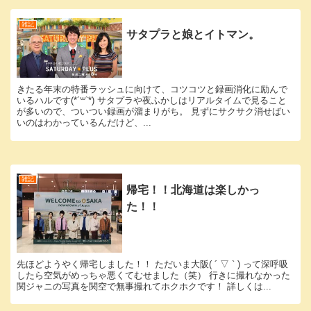
雑記
サタプラと娘とイトマン。
きたる年末の特番ラッシュに向けて、コツコツと録画消化に励んで
いるハルです(*´꒳`*) サタプラや夜ふかしはリアルタイムで見ること
が多いので、ついつい録画が溜まりがち。 見ずにサクサク消せばい
いのはわかっているんだけど、...
雑記
帰宅！！北海道は楽しかっ
た！！
先ほどようやく帰宅しました！！ ただいま大阪( ´ ▽ ` ) って深呼吸
したら空気がめっちゃ悪くてむせました（笑） 行きに撮れなかった
関ジャニの写真を関空で無事撮れてホクホクです！ 詳しくは...