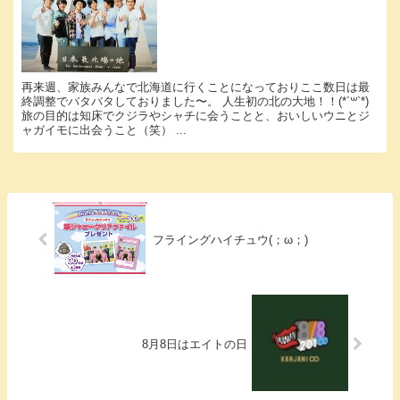
再来週、家族みんなで北海道に行くことになっておりここ数日は最
終調整でバタバタしておりました〜。 人生初の北の大地！！(*´꒳`*)
旅の目的は知床でクジラやシャチに会うことと、おいしいウニとジ
ャガイモに出会うこと（笑） ...
フライングハイチュウ(；ω；)
8月8日はエイトの日