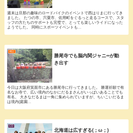
週末は旦那の趣味のロードバイクのイベントで西はりまに行ってき
ました。 たつの市、宍粟市、佐用町をぐるっと走るコースで、スタ
ッフの方たちのサポートも完璧で、とっても楽しいライドになった
ようでした。 同時にスポーツイベントも...
雑記
勝尾寺でも脳内関ジャニ∞が動
き出す
今日は大阪府箕面市にある勝尾寺に行ってきました。 勝運祈願で有
名なお寺で、広い境内のなかにだるまさんがいっぱいあることでも
有名。 大きなだるまは一角に集められていますが、ちいこいだるま
は境内(庭園...
CD
北海道は広すぎる(；ω；)