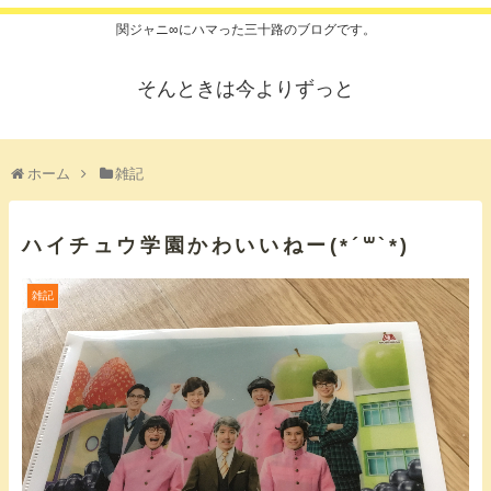
関ジャニ∞にハマった三十路のブログです。
そんときは今よりずっと
ホーム
雑記
ハイチュウ学園かわいいねー(*´꒳`*)
雑記