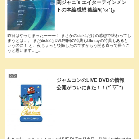
関ジャニ’s エイターテインメン
トの本編感想 後編٩( ‘ω’ )و
昨日はやっちまったーーー！ まさかのdisk1だけの感想で終わってし
まうとは…。 まだdisk2もDVD初回の特典もBlu-rayの特典もあると
いうのに！ と、夜ちょっと後悔したのですがもう開き直って長々こ
うと思います…_...
DVD
ジャムコンのLIVE DVDの情報
公開がついにきた！！(*ﾟ▽ﾟ*)