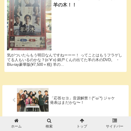
羊の木！！
気がついたらもう明日なんですねーーー！ ってことはもうフラゲし
てる人もいるのかな？(о´∀`о) 錦戸くんの出てた羊の木のDVD。 ・
Blu-ray豪華版(¥7,500＋税) 羊の...
「応答セヨ」音源解禁！(*´ω`*) ジャケ
発表はまだかな〜！
ホーム
検索
トップ
サイドバー
勝尾寺でも脳内関ジャニ∞が動き出す