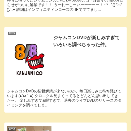
待ちに待ってたジャムコンのLIVE DVDの発売日・詳細その他のお知
らせがついに解禁です！！ うーれーしーいーーーーー！･:*+.\(( °ω°
))/.:+ 詳細はインフィニティレコーズのHPででてまし...
DVD
ジャムコンDVDが楽しみすぎて
いろいろ調べちゃった件。
ジャムコンDVDの情報解禁が来ないのか、毎日楽しみに待ち詫びて
います(●´ω｀●) クロニクル見まくってるとどんどん思い出してき
た〜。 楽しみすぎて&暇すぎて、過去のライブDVDのリリースのタ
イミングを調べてしま...
DVD