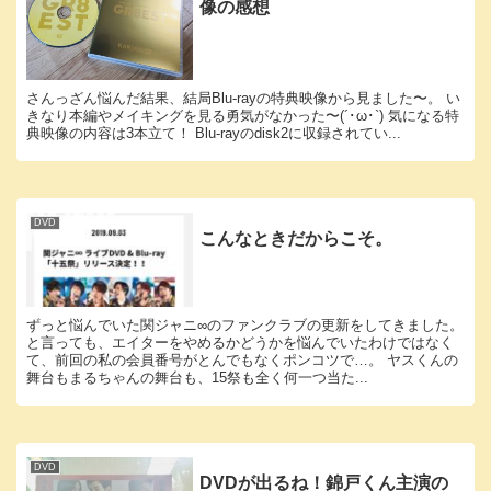
像の感想
さんっざん悩んだ結果、結局Blu-rayの特典映像から見ました〜。 い
きなり本編やメイキングを見る勇気がなかった〜(´･ω･`) 気になる特
典映像の内容は3本立て！ Blu-rayのdisk2に収録されてい...
DVD
こんなときだからこそ。
ずっと悩んでいた関ジャニ∞のファンクラブの更新をしてきました。
と言っても、エイターをやめるかどうかを悩んでいたわけではなく
て、前回の私の会員番号がとんでもなくポンコツで…。 ヤスくんの
舞台もまるちゃんの舞台も、15祭も全く何一つ当た...
DVD
DVDが出るね！錦戸くん主演の