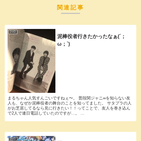
関連記事
DVD
泥棒役者行きたかったなぁ(´；
ω；`)
まるちゃん人気すんごいですねぇ〜。 普段関ジャニ∞を知らない友
人も、なぜか泥棒役者の舞台のことを知ってました。 サタプラの人
がお芝居してるなら見に行きたい！！ってことで、友人を巻き込ん
で2人で連日電話していたのですが…。 ...
DVD