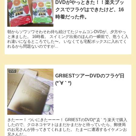
DVDがやっときた！！楽天ブッ
クスでフラゲはできたけど、16
時着だった件。
朝からソワソワそわそわ待ち続けてたジャムコンDVDが、夕方やっ
と来ました。 16時着。 スイミング出発のほんの一瞬前で、危うく入
れ違いになるところでした〜。 いなくても宅配ボックスに入れてく
れるから問題ないのですが...
DVD
GR8ESTツアーDVDのフラゲ日
(*´∀｀*)
きたーー！ ついにきたーーー！ GR8ESTのDVD(*´Д｀*) 楽天で購入
したので、クロネコヤマトはまだかまだかと待っていたら、郵便局
のお兄さんが持ってきてくれました。 たまーに遭遇するイケメンお
兄さんだ...